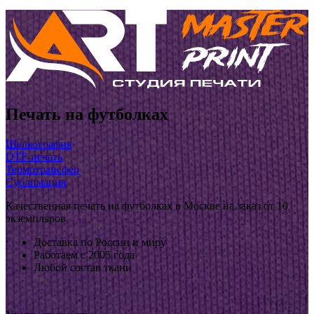
Печать на футболках
Шелкография
DTF-печать
Термотрансфер
Сублимация
Качественная печать на футболках в Москве на заказ от 10
экземпляров
Доставка по России и миру
Работаем с 2005 года
Любой состав ткани