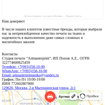
Артмастерпринт на карте Москвы — Яндекс Карты
Нам доверяют
В числе наших клиентов известные бренды, которые выбрали
нас за непревзойденное качество печати на ткани и
надежность в выполнении даже самых сложных и
масштабных заказов
Контакты
Студия печати “Artmasterprint”, ИП Попов А.Е., ОГРН
322774600625459
Телефон: +7(993)358-10-90
WhatsApp: +7(993)358-10-90
Email: artmasterprintanika@yandex.ru
График: Пн-Пт 10:00-19:00
ИНН 772602807800
129626, Москва, 2-я Мытищинская улица, 2с1