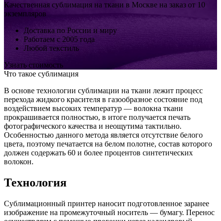
Качественная сублимация на ткани в Москве на заказ от 10
экземпляров
Доставка по России и миру
Работаем с 2005 года
Любой текстиль
Узнать стоимость
Что такое сублимация
В основе технологии сублимации на ткани лежит процесс
перехода жидкого красителя в газообразное состояние под
воздействием высоких температур — волокна ткани
прокрашивается полностью, в итоге получается печать
фотографического качества и неощутима тактильно.
Особенностью данного метода является отсутствие белого
цвета, поэтому печатается на белом полотне, состав которого
должен содержать 60 и более процентов синтетических
волокон.
Технология
Сублимационный принтер наносит подготовленное заранее
изображение на промежуточный носитель — бумагу. Перенос